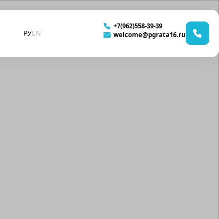
+7(962)558-39-39
РУ
EN
welcome@pgrata16.ru