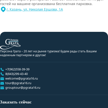
гостей на машине организована бесплатная парковка.
г. Казань, ул. Николая Ершова, 1А
Персона Грата – 20 лет на рынке туризма! Будем рады стать Вашим
надежным партнером и другом!
+7(962)558-39-39
8(843)299-43-40
welcome@pgrata16.ru
tour@pgrata16.ru
grouptour@pgrata16.ru
Заказать сейчас