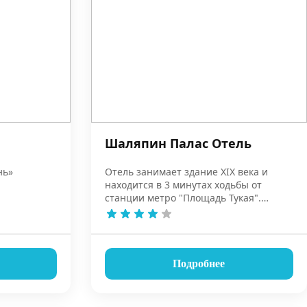
Шаляпин Палас Отель
нь»
Отель занимает здание XIX века и
находится в 3 минутах ходьбы от
станции метро "Площадь Тукая".
Расстояние до музейного комплекса
"Казанский кремль" составляет 1 км.
Подробнее