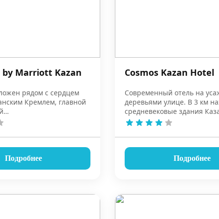
 by Marriott Kazan
Cosmos Kazan Hotel
ложен рядом с сердцем
Современный отель на ус
занским Кремлем, главной
деревьями улице. В 3 км н
й
средневековые здания Каз
ательностью Республики
кремля, а в 5 км – Казански
ипподром.
Подробнее
Подробнее