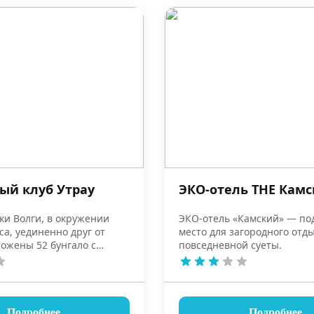
ый клуб Утрау
ЭКО-отель THE Кам
ки Волги, в окружении
ЭКО-отель «Камский» — п
са, уединенно друг от
место для загородного отды
ложены 52 бунгало с
повседневной суеты.
 террасами.
Подробнее
Подробнее