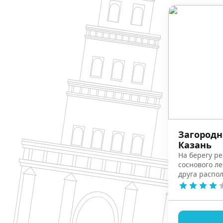
Загородн
Казань
На берегу ре
соснового ле
друга распо
просторными