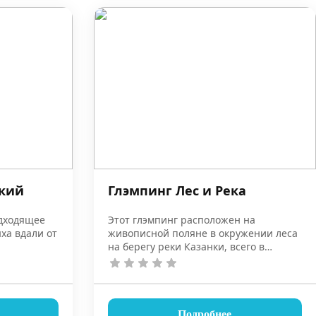
ский
Глэмпинг Лес и Река
одходящее
Этот глэмпинг расположен на
ха вдали от
живописной поляне в окружении леса
на берегу реки Казанки, всего в
получасе езды от центра Казани.
Подробнее