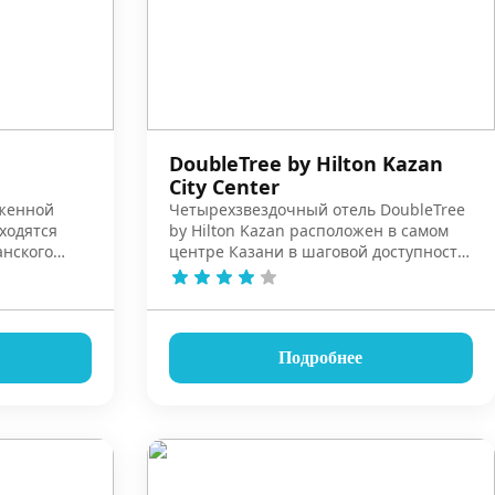
DoubleTree by Hilton Kazan
City Center
аженной
Четырехзвездочный отель DoubleTree
аходятся
by Hilton Kazan расположен в самом
анского
центре Казани в шаговой доступности
й
от главных достопримечательностей
города.
Подробнее