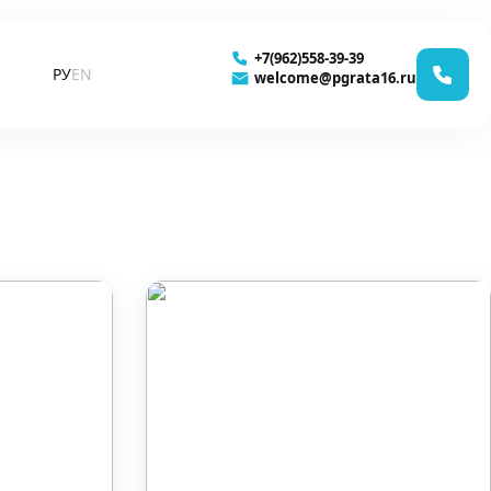
+7(962)558-39-39
РУ
EN
welcome@pgrata16.ru