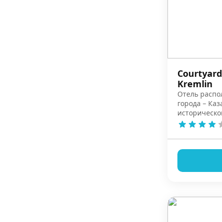
Courtyard
Kremlin
Отель распо
города – Ка
историческо
достопримеч
Татарстан.