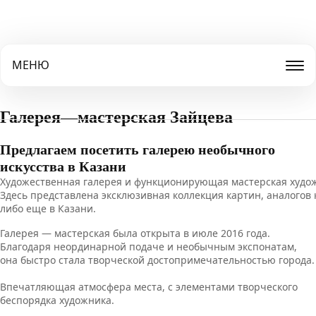
МЕНЮ
Галерея—мастерская Зайцева
Предлагаем посетить галерею необычного
искусства в Казани
Художественная
галерея
и
функционирующая
мастерская
худо
Здесь представлена
эксклюзивная
коллекция
картин
,
аналогов
либо
еще
в
Казани
.
Галерея
—
мастерская
была открыта в
июле
2016
года
.
Благодаря
неординарной
подаче
и
необычным
экспонатам
,
она
быстро
стала
творческой
достопримечательностью
города
.
Впечатляющая атмосфера места, с элементами творческого
беспорядка художника.