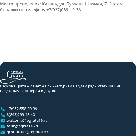
Место проведения: Казань, ул. Бурхана Шахиди, 7, 3 этаж
Справки по телефону:+7(927)039-19-38
Персона Грата – 20 лет на рынке туризма! Будем рады стать Вашим
надежным партнером и другом!
+7(962)558-39-39
8(843)299-43-40
welcome@pgrata16.ru
tour@pgrata16.ru
grouptour@pgrata16.ru