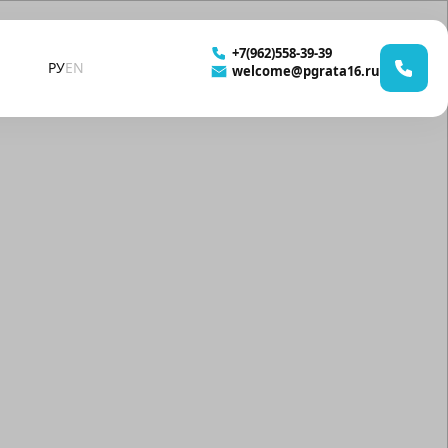
+7(962)558-39-39
РУ
EN
welcome@pgrata16.ru