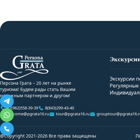
Экскурси
Экскурсии п
Персона Грата – 20 лет на рынке
Регулярные 
туризма! Будем рады стать Вашим
Индивидуал
надежным партнером и другом!
+7(962)558-39-39
8(843)299-43-40
welcome@pgrata16.ru
tour@pgrata16.ru
grouptour@pgrata16.r
@Copyright 2021-2026 Все права защищены
П