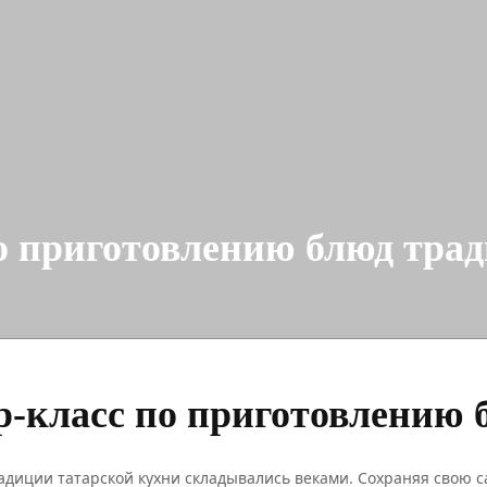
о приготовлению блюд тра
р-класс по приготовлению 
диции татарской кухни складывались веками. Сохраняя свою са