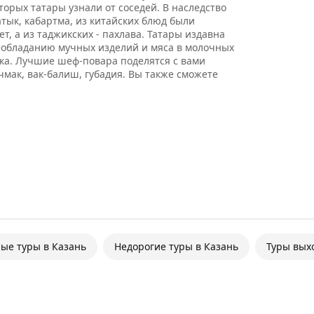
орых татары узнали от соседей. В наследство
атык, кабартма, из китайских блюд были
т, а из таджикских - пахлава. Татары издавна
еобладанию мучных изделий и мяса в молочных
чка. Лучшие шеф-повара поделятся с вами
чмак, вак-балиш, губадия. Вы также сможете
ые туры в Казань
Недорогие туры в Казань
Туры вых