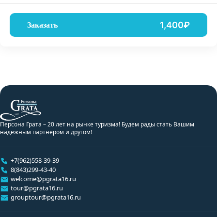
1,400₽
Заказать
Персона Грата – 20 лет на рынке туризма! Будем рады стать Вашим
надежным партнером и другом!
+7(962)558-39-39
8(843)299-43-40
welcome@pgrata16.ru
tour@pgrata16.ru
grouptour@pgrata16.ru