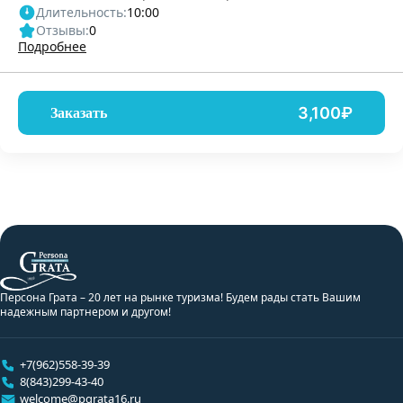
Длительность:
10:00
Отзывы:
0
Подробнее
3,100₽
Заказать
Персона Грата – 20 лет на рынке туризма! Будем рады стать Вашим
надежным партнером и другом!
+7(962)558-39-39
8(843)299-43-40
welcome@pgrata16.ru