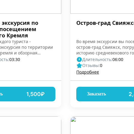
 экскурсия по
Остров-град Свияжс
 посещением
го Кремля
ждого туриста -
Во время экскурсии вы пос
экскурсия по территории
остров-град Свияжск, погру
Кремля и обзорная
историю средневекового г
кскурсия
сть:
03:30
Длительность:
06:00
Отзывы:
0
Подробнее
1,500₽
2
ть
Заказать