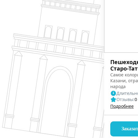
Пешеходн
Старо-Та
Самое колор
Казани, отр
народа
Длительно
Отзывы:
0
Подробнее
Заказа