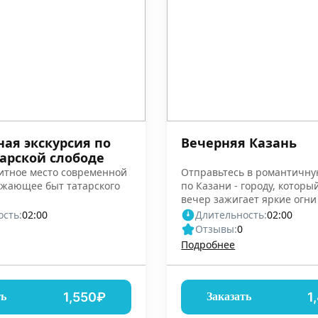
ая экскурсия по
Вечерняя Казань
тарской слободе
итное место современной
Отправьтесь в романтичну
ажающее быт татарского
по Казани - городу, котор
вечер зажигает яркие огни
сть:
02:00
Длительность:
02:00
Отзывы:
0
Подробнее
1,550₽
1
ть
Заказать