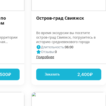
 по
Остров-град Свияжск
ем
-
Во время экскурсии вы посетите
территории
остров-град Свияжск, погрузитесь в
ная
историю средневекового города
Длительность:
06:00
Отзывы:
0
Подробнее
,500₽
2,400₽
Заказать