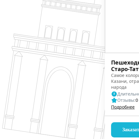
Пешеходн
Старо-Та
Самое колор
Казани, отр
народа
Длительно
Отзывы:
0
Подробнее
Заказа