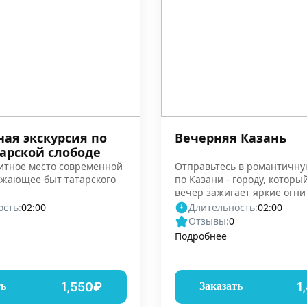
ая экскурсия по
Вечерняя Казань
тарской слободе
итное место современной
Отправьтесь в романтичну
ажающее быт татарского
по Казани - городу, котор
вечер зажигает яркие огни
сть:
02:00
Длительность:
02:00
Отзывы:
0
Подробнее
1,550₽
1
ть
Заказать