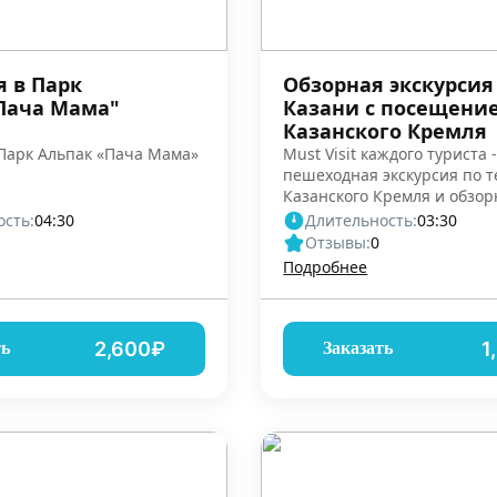
я в Парк
Обзорная экскурсия
Пача Мама"
Казани с посещени
Казанского Кремля
 Парк Альпак «Пача Мама»
Must Visit каждого туриста 
пешеходная экскурсия по 
Казанского Кремля и обзор
автобусная экскурсия
сть:
04:30
Длительность:
03:30
Отзывы:
0
Подробнее
2,600₽
1
ть
Заказать