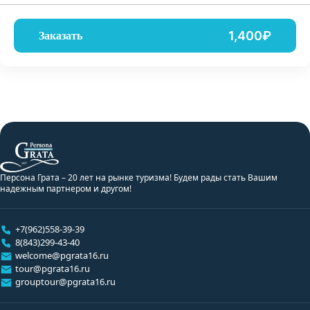
1,400₽
Заказать
Персона Грата – 20 лет на рынке туризма! Будем рады стать Вашим
надежным партнером и другом!
+7(962)558-39-39
8(843)299-43-40
welcome@pgrata16.ru
tour@pgrata16.ru
grouptour@pgrata16.ru