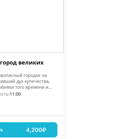
 город великих
ивописный городок на
нивший дух купечества,
обняки того времени и
шие музеи
сть:
11:00
4,200₽
ть