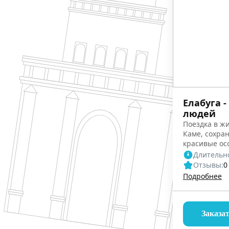
Елабуга -
людей
Поездка в ж
Каме, сохра
красивые ос
интересней
Длительно
Отзывы:
0
Подробнее
Заказа