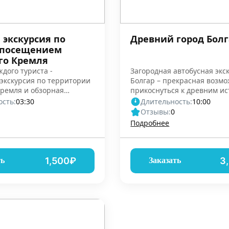
 экскурсия по
Древний город Болг
 посещением
го Кремля
ждого туриста -
Загородная автобусная экс
экскурсия по территории
Болгар – прекрасная возм
Кремля и обзорная
прикоснуться к древним ис
кскурсия
Татарстана
сть:
03:30
Длительность:
10:00
Отзывы:
0
Подробнее
1,500₽
3
ть
Заказать