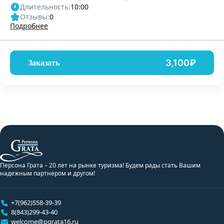
Длительность:
10:00
Отзывы:
0
Подробнее
3,100₽
Заказать
Персона Грата – 20 лет на рынке туризма! Будем рады стать Вашим
надежным партнером и другом!
+7(962)558-39-39
8(843)299-43-40
welcome@pgrata16.ru