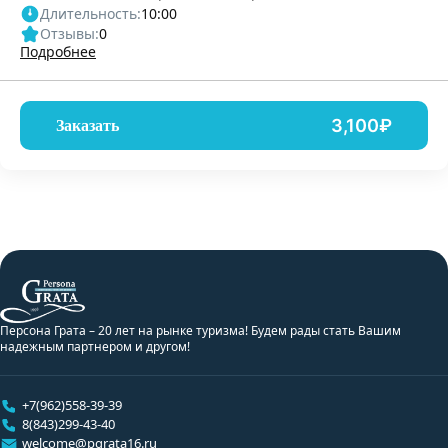
Длительность:
10:00
Отзывы:
0
Подробнее
3,100₽
Заказать
Персона Грата – 20 лет на рынке туризма! Будем рады стать Вашим
надежным партнером и другом!
+7(962)558-39-39
8(843)299-43-40
welcome@pgrata16.ru