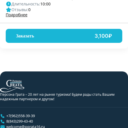
Длительность:
10:00
Отзывы:
0
Подробнее
3,100₽
Заказать
Персона Грата – 20 лет на рынке туризма! Будем рады стать Вашим
надежным партнером и другом!
+7(962)558-39-39
8(843)299-43-40
welcome@pgrata16.ru