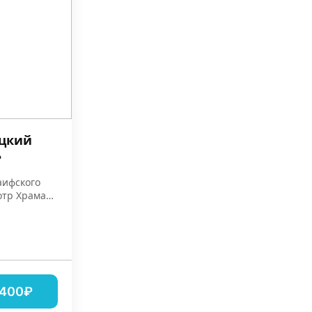
ицкий
ь
ифского
отр Храма
,400₽