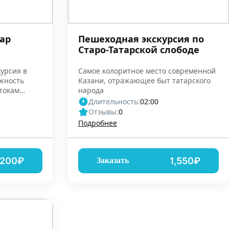
ар
Пешеходная экскурсия по
Старо-Татарской слободе
курсия в
Самое колоритное место современной
ожность
Казани, отражающее быт татарского
токам
народа
Длительность:
02:00
Отзывы:
0
Подробнее
,200₽
1,550₽
Заказать