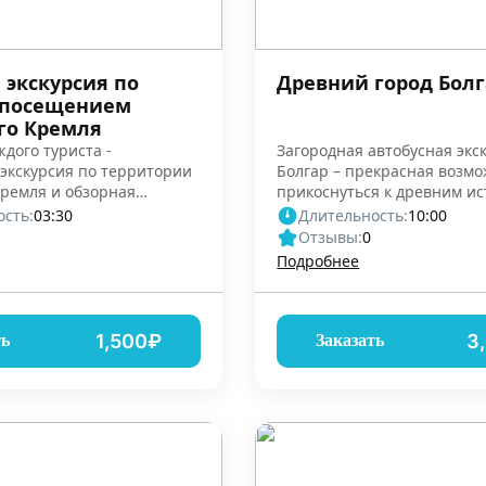
 экскурсия по
Древний город Болг
 посещением
го Кремля
ждого туриста -
Загородная автобусная экс
экскурсия по территории
Болгар – прекрасная возм
Кремля и обзорная
прикоснуться к древним ис
кскурсия
Татарстана
сть:
03:30
Длительность:
10:00
Отзывы:
0
Подробнее
1,500₽
3
ть
Заказать