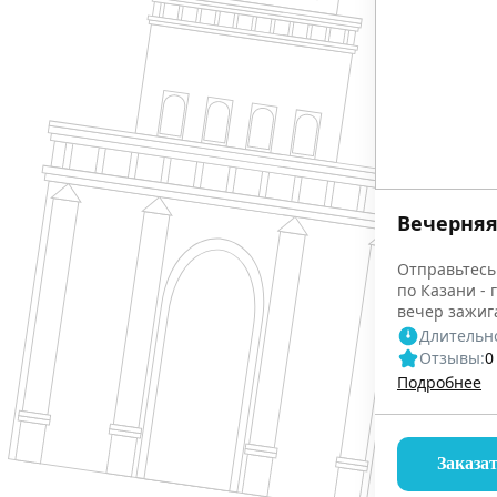
Вечерняя
Отправьтесь
по Казани - 
вечер зажиг
Длительно
Отзывы:
0
Подробнее
Заказа