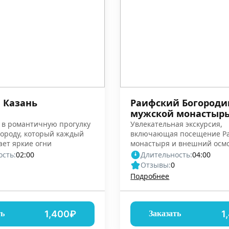
 Казань
Раифский Богород
мужской монастыр
 в романтичную прогулку
Увлекательная экскурсия,
городу, который каждый
включающая посещение Ра
ает яркие огни
монастыря и внешний осм
всех Религий
сть:
02:00
Длительность:
04:00
Отзывы:
0
Подробнее
1,400₽
1
ть
Заказать