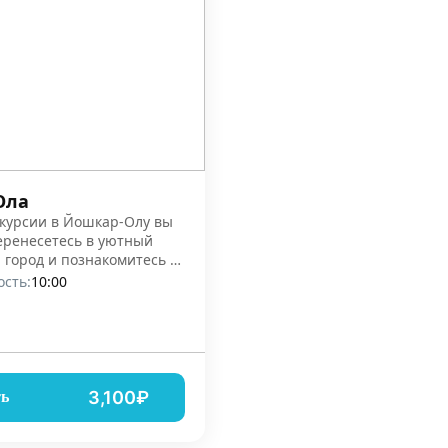
Ола
скурсии в Йошкар-Олу вы
еренесетесь в уютный
 город и познакомитесь с
сторией
сть:
10:00
3,100₽
ть