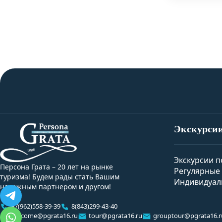
Экскурси
Экскурсии п
Персона Грата – 20 лет на рынке
Регулярные 
туризма! Будем рады стать Вашим
Индивидуал
надежным партнером и другом!
+7(962)558-39-39
8(843)299-43-40
welcome@pgrata16.ru
tour@pgrata16.ru
grouptour@pgrata16.r