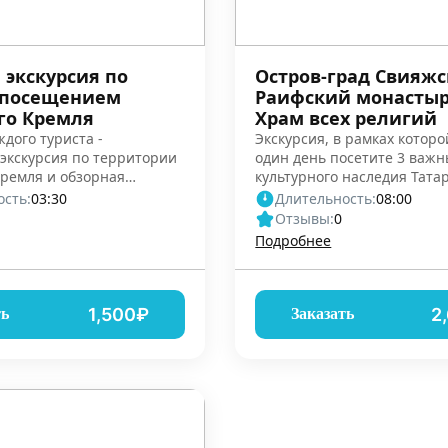
 экскурсия по
Остров-град Свияжс
 посещением
Раифский монастыр
го Кремля
Храм всех религий
ждого туриста -
Экскурсия, в рамках которо
экскурсия по территории
один день посетите 3 важн
Кремля и обзорная
культурного наследия Тата
кскурсия
сть:
03:30
Длительность:
08:00
Отзывы:
0
Подробнее
1,500₽
2
ть
Заказать