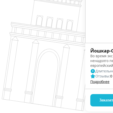
Йошкар-
Во время эк
ненадолго п
европейский
марийской и
Длительно
Отзывы:
0
Подробнее
Заказа