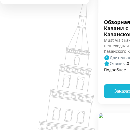
Обзорная
Казани с
Казанско
Must Visit ка
пешеходная 
Казанского 
автобусная э
Длительно
Отзывы:
0
Подробнее
Заказа