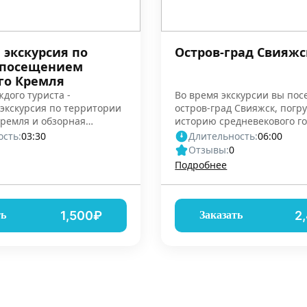
 экскурсия по
Остров-град Свияжс
 посещением
го Кремля
ждого туриста -
Во время экскурсии вы пос
экскурсия по территории
остров-град Свияжск, погру
Кремля и обзорная
историю средневекового г
кскурсия
сть:
03:30
Длительность:
06:00
Отзывы:
0
Подробнее
1,500₽
2
ть
Заказать