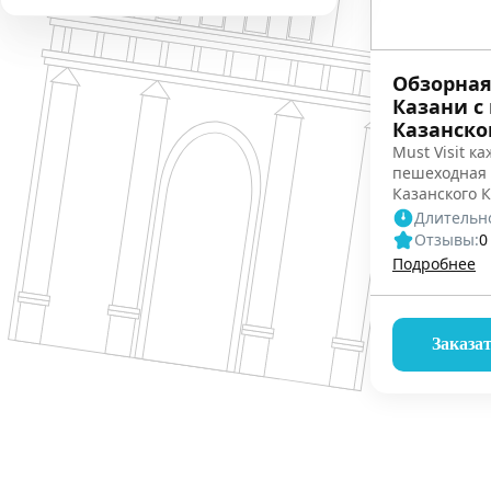
Обзорная
Казани с
Казанско
Must Visit ка
пешеходная 
Казанского 
автобусная э
Длительно
Отзывы:
0
Подробнее
Заказа