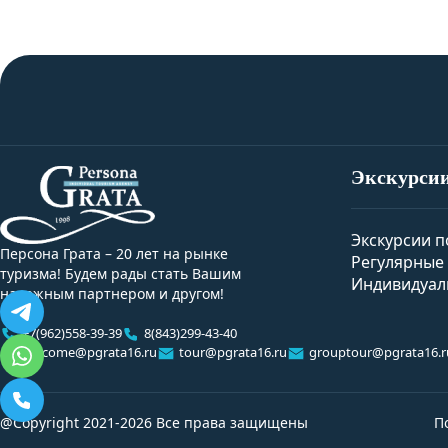
Экскурси
Экскурсии п
Персона Грата – 20 лет на рынке
Регулярные 
туризма! Будем рады стать Вашим
Индивидуал
надежным партнером и другом!
+7(962)558-39-39
8(843)299-43-40
welcome@pgrata16.ru
tour@pgrata16.ru
grouptour@pgrata16.r
@Copyright 2021-2026 Все права защищены
П