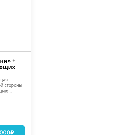
ни» +
ающих
ющая
гой стороны
кцию
,000₽