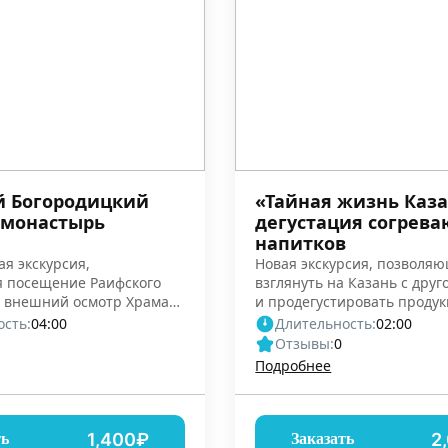
й Богородицкий
«Тайная жизнь Каза
 монастырь
дегустация согрев
напитков
я экскурсия,
Новая экскурсия, позволя
 посещение Раифского
взглянуть на Казань с дру
 внешний осмотр Храма
и продегустировать проду
й
Татспиртпрома.
сть:
04:00
Длительность:
02:00
Отзывы:
0
Подробнее
1,400₽
2
ть
Заказать