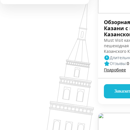
Обзорная
Казани с
Казанско
Must Visit ка
пешеходная 
Казанского 
автобусная э
Длительно
Отзывы:
0
Подробнее
Заказа