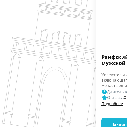
Раифски
мужской
Увлекательна
включающая
монастыря и
всех Религи
Длительно
Отзывы:
0
Подробнее
Заказа