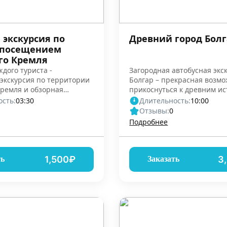
 экскурсия по
Древний город Болг
 посещением
го Кремля
ждого туриста -
Загородная автобусная экс
экскурсия по территории
Болгар – прекрасная возм
Кремля и обзорная
прикоснуться к древним ис
кскурсия
Татарстана
сть:
03:30
Длительность:
10:00
Отзывы:
0
Подробнее
1,500₽
3
ть
Заказать